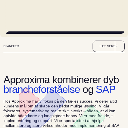
BRANCHER
L
Æ
S
M
E
R
E
A
p
p
r
o
x
i
m
a
k
o
m
b
i
n
e
r
e
r
d
y
b
b
r
a
n
c
h
e
f
o
r
s
t
å
e
l
s
e
o
g
S
A
P
Hos Approxima har vi fokus på den fælles succes. Vi deler altid
kundens mål om at skabe den bedst mulige løsning. Vi går
fokuseret, systematisk og realistisk til værks – sådan, at vi kan
opfylde både korte og langsigtede behov. Vi er med fra ide, til
implementering og support. Vi er specialister i at hjælpe
mellemstore og store virksomheder med implementering af SAP