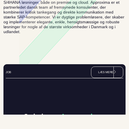
S/4HANA løsninger, både on premise og cloud. Approxima er et
partnerledet dansk team af fremsynede konsulenter, der
kombinerer kritisk tankegang og direkte kommunikation med
stærke SAP-kompetencer. Vi er dygtige problemløsere, der skaber
og implementerer elegante, enkle, hensigtsmæssige og robuste
løsninger for nogle af de største virksomheder i Danmark og i
udlandet.
JOB
L
Æ
S
M
E
R
E
J
o
b
h
o
s
A
p
p
r
o
x
i
m
a
I en succesrig virksomhed som Approxima er vi altid på udkig