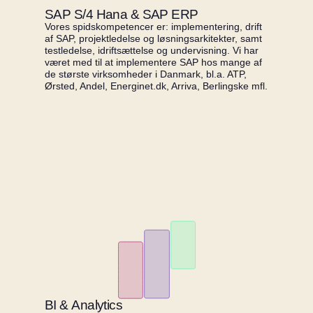
S
A
P
S
/
4
H
a
n
a
&
S
A
P
E
R
P
Vores spidskompetencer er: implementering, drift
af SAP, projektledelse og løsningsarkitekter, samt
testledelse, idriftsættelse og undervisning. Vi har
været med til at implementere SAP hos mange af
de største virksomheder i Danmark, bl.a. ATP,
Ørsted, Andel, Energinet.dk, Arriva, Berlingske mfl.
B
I
&
A
n
a
l
y
t
i
c
s