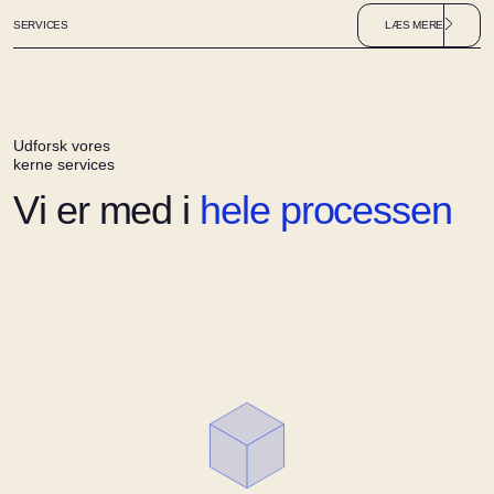
SERVICES
L
Æ
S
M
E
R
E
U
d
f
o
r
s
k
v
o
r
e
s
k
e
r
n
e
s
e
r
v
i
c
e
s
V
i
e
r
m
e
d
i
h
e
l
e
p
r
o
c
e
s
s
e
n