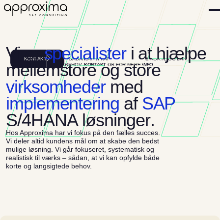
V
i
e
r
s
p
e
c
i
a
l
i
s
t
e
r
i
a
t
h
j
æ
l
p
e
VI GÅR FOKUSERET, SYSTEMATISK OG REALISTISK TIL VÆRKS
K
O
N
T
A
K
T
– SÅDAN, AT VI KAN OPFYLDE BÅDE KORTE OG LANGSIGTEDE
m
e
l
l
e
m
s
t
o
r
e
o
g
s
t
o
r
e
BEHOV.
KONTAKT OS FOR MERE INFO.
v
i
r
k
s
o
m
h
e
d
e
r
m
e
d
i
m
p
l
e
m
e
n
t
e
r
i
n
g
a
f
S
A
P
S
/
4
H
A
N
A
l
ø
s
n
i
n
g
e
r
.
Hos Approxima har vi fokus på den fælles succes.
Vi deler altid kundens mål om at skabe den bedst
mulige løsning. Vi går fokuseret, systematisk og
realistisk til værks – sådan, at vi kan opfylde både
korte og langsigtede behov.