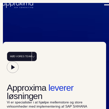
M
Ø
D
V
O
R
E
S
T
E
A
M
A
p
p
r
o
x
i
m
a
l
e
v
e
r
e
r
l
ø
s
n
i
n
g
e
n
Vi er specialister i at hjælpe mellemstore og store
virksomheder med implementering af SAP S/4HANA